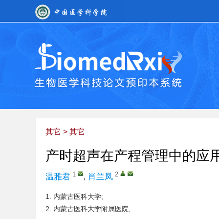
其它
>
其它
产时超声在产程管理中的应
1
2
温雅君
,
肖兰凤
1.
内蒙古医科大学;
2.
内蒙古医科大学附属医院;